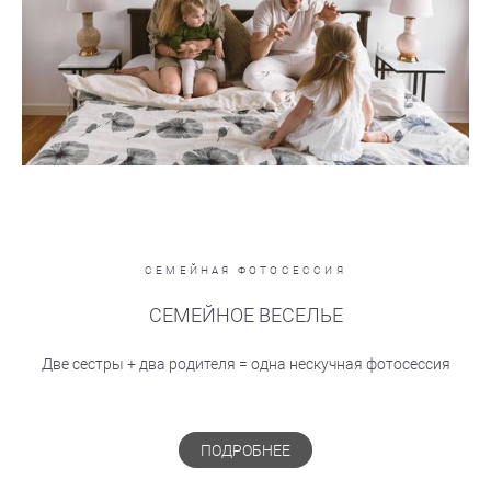
СЕМЕЙНАЯ ФОТОСЕССИЯ
СЕМЕЙНОЕ ВЕСЕЛЬЕ
Две сестры + два родителя = одна нескучная фотосессия
ПОДРОБНЕЕ