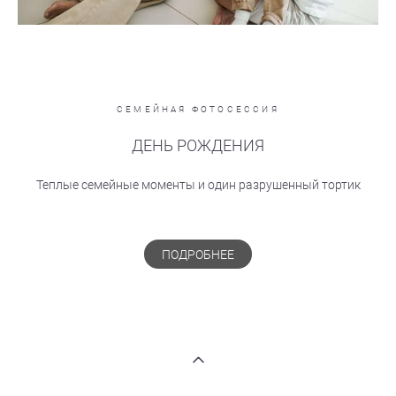
СЕМЕЙНАЯ ФОТОСЕССИЯ
ДЕНЬ РОЖДЕНИЯ
Теплые семейные моменты и один разрушенный тортик
ПОДРОБНЕЕ