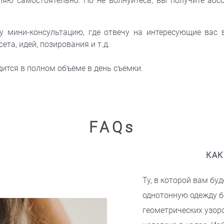
яю самостоятельно. Но не волнуйтесь, вы получите абс
у мини-консультацию, где отвечу на интересующие вас 
та, идей, позирования и т.д.
ится в полном объеме в день съемки.
FAQs
КАК
Ту, в которой вам б
однотонную одежду б
геометрических узоро