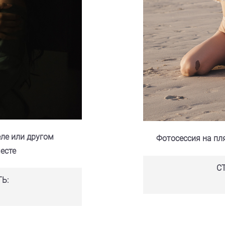
еле или другом
Фотосессия на пля
есте
С
Ь: