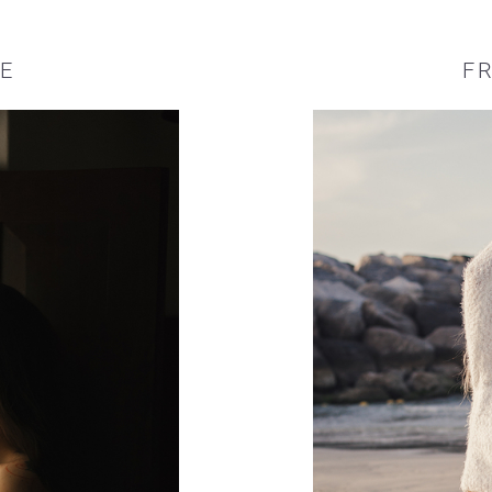
TE
FR