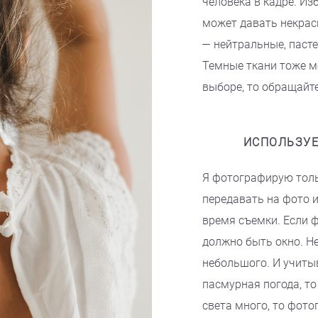
человека в кадре. Из
может давать некрас
— нейтральные, паст
Темные ткани тоже м
выборе, то обращайт
ИСПОЛЬЗУЕ
Я фотографирую толь
передавать на фото 
время съемки. Если 
должно быть окно. Не
небольшого. И учитыв
пасмурная погода, то
света много, то фот